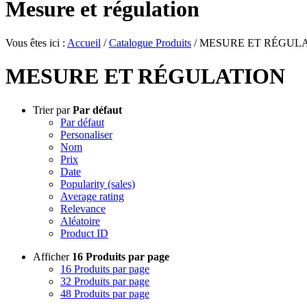
Mesure et régulation
Vous êtes ici :
Accueil
/
Catalogue Produits
/
MESURE ET RÉGUL
MESURE ET RÉGULATION
Trier par
Par défaut
Par défaut
Personaliser
Nom
Prix
Date
Popularity (sales)
Average rating
Relevance
Aléatoire
Product ID
Afficher
16 Produits par page
16 Produits par page
32 Produits par page
48 Produits par page