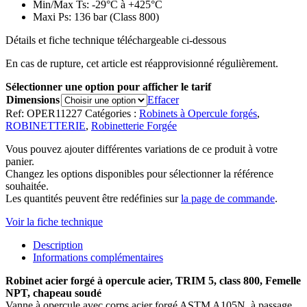
Min/Max Ts: -29°C à +425°C
Maxi Ps: 136 bar (Class 800)
Détails et fiche technique téléchargeable ci-dessous
En cas de rupture, cet article est réapprovisionné régulièrement.
Sélectionner une option pour afficher le tarif
Dimensions
Effacer
Ref:
OPER11227
Catégories :
Robinets à Opercule forgés
,
ROBINETTERIE
,
Robinetterie Forgée
Vous pouvez ajouter différentes variations de ce produit à votre
panier.
Changez les options disponibles pour sélectionner la référence
souhaitée.
Les quantités peuvent être redéfinies sur
la page de commande
.
Voir la fiche technique
Description
Informations complémentaires
Robinet acier forgé à opercule acier, TRIM 5, class 800, Femelle
NPT, chapeau soudé
Vanne à opercule avec corps acier forgé ASTM A105N, à passage