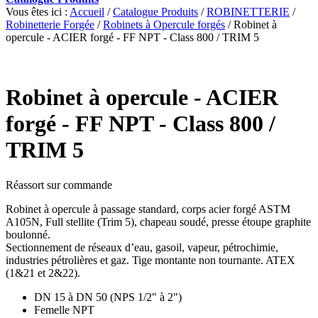
Vous êtes ici :
Accueil
/
Catalogue Produits
/
ROBINETTERIE
/
Robinetterie Forgée
/
Robinets à Opercule forgés
/
Robinet à
opercule - ACIER forgé - FF NPT - Class 800 / TRIM 5
Robinet à opercule - ACIER
forgé - FF NPT - Class 800 /
TRIM 5
Réassort sur commande
Robinet à opercule à passage standard, corps acier forgé ASTM
A105N, Full stellite (Trim 5), chapeau soudé, presse étoupe graphite
boulonné.
Sectionnement de réseaux d’eau, gasoil, vapeur, pétrochimie,
industries pétrolières et gaz. Tige montante non tournante. ATEX
(1&21 et 2&22).
DN 15 à DN 50 (NPS 1/2" à 2")
Femelle NPT