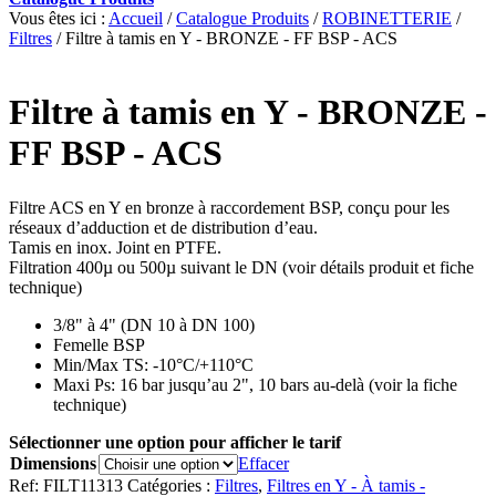
Vous êtes ici :
Accueil
/
Catalogue Produits
/
ROBINETTERIE
/
Filtres
/
Filtre à tamis en Y - BRONZE - FF BSP - ACS
Filtre à tamis en Y - BRONZE -
FF BSP - ACS
Filtre ACS en Y en bronze à raccordement BSP, conçu pour les
réseaux d’adduction et de distribution d’eau.
Tamis en inox. Joint en PTFE.
Filtration 400µ ou 500µ suivant le DN (voir détails produit et fiche
technique)
3/8" à 4" (DN 10 à DN 100)
Femelle BSP
Min/Max TS: -10°C/+110°C
Maxi Ps: 16 bar jusqu’au 2", 10 bars au-delà (voir la fiche
technique)
Sélectionner une option pour afficher le tarif
Dimensions
Effacer
Ref:
FILT11313
Catégories :
Filtres
,
Filtres en Y - À tamis -