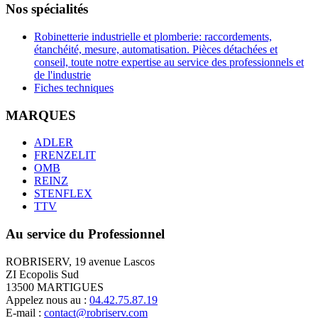
Nos spécialités
Robinetterie industrielle et plomberie: raccordements,
étanchéité, mesure, automatisation. Pièces détachées et
conseil, toute notre expertise au service des professionnels et
de l'industrie
Fiches techniques
MARQUES
ADLER
FRENZELIT
OMB
REINZ
STENFLEX
TTV
Au service du Professionnel
ROBRISERV, 19 avenue Lascos
ZI Ecopolis Sud
13500 MARTIGUES
Appelez nous au :
04.42.75.87.19
E-mail :
contact@robriserv.com