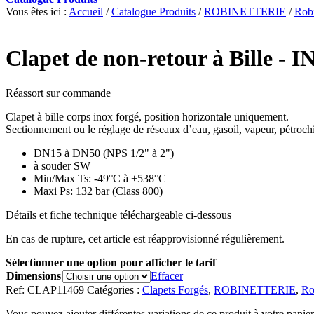
Vous êtes ici :
Accueil
/
Catalogue Produits
/
ROBINETTERIE
/
Robi
Clapet de non-retour à Bille - 
Réassort sur commande
Clapet à bille corps inox forgé, position horizontale uniquement.
Sectionnement ou le réglage de réseaux d’eau, gasoil, vapeur, pétroc
DN15 à DN50 (NPS 1/2" à 2")
à souder SW
Min/Max Ts: -49°C à +538°C
Maxi Ps: 132 bar (Class 800)
Détails et fiche technique téléchargeable ci-dessous
En cas de rupture, cet article est réapprovisionné régulièrement.
Sélectionner une option pour afficher le tarif
Dimensions
Effacer
Ref:
CLAP11469
Catégories :
Clapets Forgés
,
ROBINETTERIE
,
Ro
Vous pouvez ajouter différentes variations de ce produit à votre panier