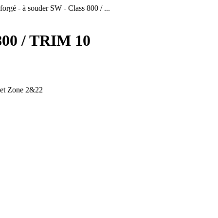
orgé - à souder SW - Class 800 / ...
 800 / TRIM 10
1 et Zone 2&22