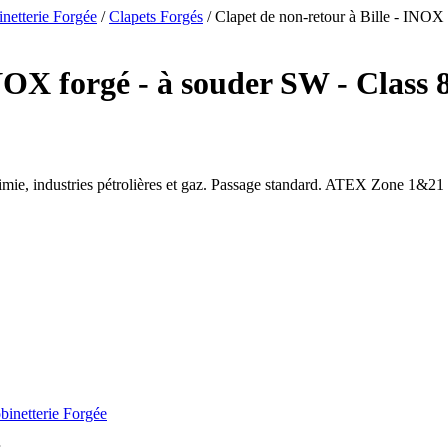
netterie Forgée
/
Clapets Forgés
/
Clapet de non-retour à Bille - INOX f
INOX forgé - à souder SW - Class
himie, industries pétrolières et gaz. Passage standard. ATEX Zone 1&2
binetterie Forgée
.