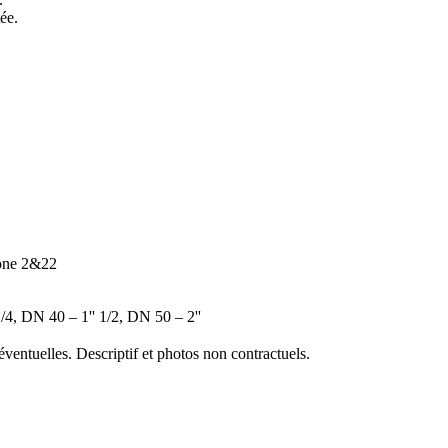
ée.
Zone 2&22
/4, DN 40 – 1'' 1/2, DN 50 – 2''
éventuelles. Descriptif et photos non contractuels.