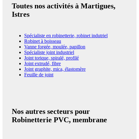
Toutes nos activités à Martigues,
Istres
Spécialiste en robinetterie, robinet indutriel
Robinet à boisseau
Vanne forgée, moulée, papillon
Spécialiste joint industriel
Joint torique, spiralé, profilé
Joint extrudé, fibre
Joint graphite, mica, élastomère
Feuille de joint
Nos autres secteurs pour
Robinetterie PVC, membrane